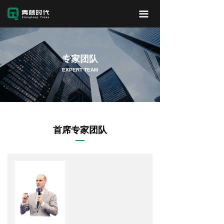
首页
끀
我们的服务
首席数据官
뀧
专家团队
EXPERT TEAM
首席数字官
뀧
数字化公开课/内训
뀧
Exin认证
뀧
首席专家团队
—
数字化咨询
뀧
沙盘与工作坊
뀧
协同创新中心
数字化洞见