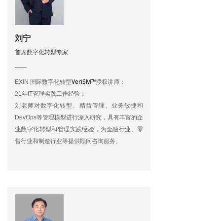
刘宁
首席数字化转型专家
——
VeriSM™
EXIN 国际数字化转型
授权讲师；
21年IT管理实践工作经验；
刘老师对数字化转型、精益管理、业务敏捷和
DevOps等管理模型进行深入研究，具有丰富的企
业数字化转型和管理实践经验，为金融行业、零
售行业和制造行业等提供顾问咨询服务。